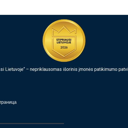
usi Lietuvoje“ – nepriklausomas išorinis įmonės patikimumo patv
траница