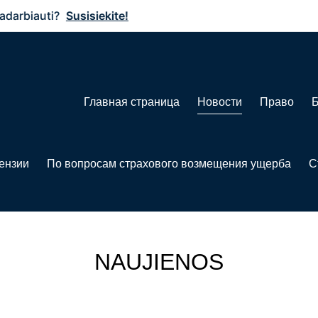
iauti?
Susisiekite!
Главная страница
Новости
Право
Б
ензии
По вопросам страхового возмещения ущерба
С
NAUJIENOS