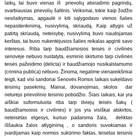
laikų, tai buvo vienas iš prievolių atsiradimo pagrindų,
svarbiausias prievolių šaltinis. Veiksmai, tokie kaip žodžio
nesilaikymas, apgaulė ir kiti sąlygodavo vienos šalies
nepasitenkinimą, nusivylimą, skriaudą. Kaip atlygis už
patirtą skriaudą, neteisybę, nusivylimą buvo naudojamas
kerštas, tai buvo nukentėjusios šalies reikalas apginti savo
interesus. Riba tarp baudžiamosios teisės ir civilinės
senovėje nebuvo nustatyta, esminio skirtumo tarp civilinės
teisės pažeidimo (delicta) ir baudžiamojo nusikalstamumo
(crimina publica) nebuvo. Žinoma, negalime vienareikšmiai
teigti, kad visi sandoriai Senovės Romos laikais sukeldavo
teisinių pasekmių. Mainai, dovanojimas, skolos dar
neturėjo prievolinio teisinio pobūdžio. Šiais laikais, kai yra
aiškiai suformuluota riba tarp dviejų teisės šakų (
baudžiamosios ir civilinės) ir jos yra visiškai atskirtos,
neteisėtas elgesys, kuriuo padaroma žala, deliktas
iššaukia žalos atlyginimą , o sandoris suvokiamas ir
įvardijamas kaip normos sukūrimo faktas, teisėtas teisinis