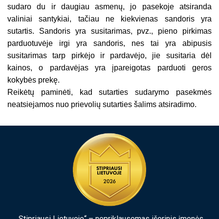
sudaro du ir daugiau asmenų, jo pasekoje atsiranda
valiniai santykiai, tačiau ne kiekvienas sandoris yra
sutartis. Sandoris yra susitarimas, pvz., pieno pirkimas
parduotuvėje irgi yra sandoris, nes tai yra abipusis
susitarimas tarp pirkėjo ir pardavėjo, jie susitaria dėl
kainos, o pardavėjas yra įpareigotas parduoti geros
kokybės prekę.
Reikėtų paminėti, kad sutarties sudarymo pasekmės
neatsiejamos nuo prievolių sutarties šalims atsiradimo.
„Stipriausi Lietuvoje“ – nepriklausomas išorinis įmonės