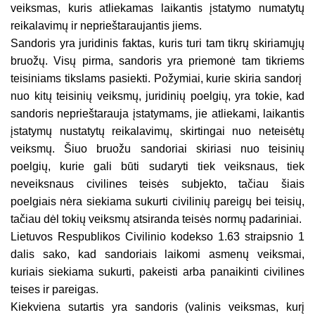
veiksmas, kuris atliekamas laikantis įstatymo numatytų
reikalavimų ir neprieštaraujantis jiems.
Sandoris yra juridinis faktas, kuris turi tam tikrų skiriamųjų
bruožų. Visų pirma, sandoris yra priemonė tam tikriems
teisiniams tikslams pasiekti. Požymiai, kurie skiria sandorį
nuo kitų teisinių veiksmų, juridinių poelgių, yra tokie, kad
sandoris neprieštarauja įstatymams, jie atliekami, laikantis
įstatymų nustatytų reikalavimų, skirtingai nuo neteisėtų
veiksmų. Šiuo bruožu sandoriai skiriasi nuo teisinių
poelgių, kurie gali būti sudaryti tiek veiksnaus, tiek
neveiksnaus civilines teisės subjekto, tačiau šiais
poelgiais nėra siekiama sukurti civilinių pareigų bei teisių,
tačiau dėl tokių veiksmų atsiranda teisės normų padariniai.
Lietuvos Respublikos Civilinio kodekso 1.63 straipsnio 1
dalis sako, kad sandoriais laikomi asmenų veiksmai,
kuriais siekiama sukurti, pakeisti arba panaikinti civilines
teises ir pareigas.
Kiekviena sutartis yra sandoris (valinis veiksmas, kurį